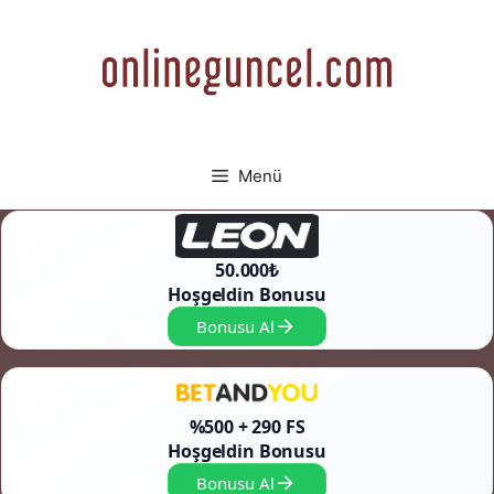
İçeriğe
atla
Menü
50.000₺
Hoşgeldin Bonusu
Bonusu Al
%500 + 290 FS
Hoşgeldin Bonusu
Bonusu Al