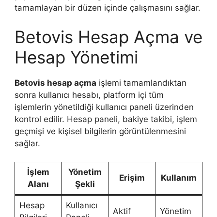
tamamlayan bir düzen içinde çalışmasını sağlar.
Betovis Hesap Açma ve
Hesap Yönetimi
Betovis hesap açma
işlemi tamamlandıktan
sonra kullanıcı hesabı, platform içi tüm
işlemlerin yönetildiği kullanıcı paneli üzerinden
kontrol edilir. Hesap paneli, bakiye takibi, işlem
geçmişi ve kişisel bilgilerin görüntülenmesini
sağlar.
İşlem
Yönetim
Erişim
Kullanım
Alanı
Şekli
Hesap
Kullanıcı
Aktif
Yönetim