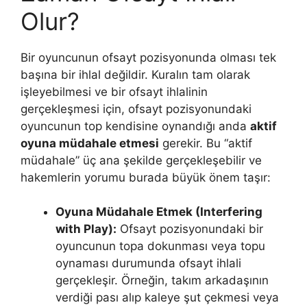
Olur?
Bir oyuncunun ofsayt pozisyonunda olması tek
başına bir ihlal değildir. Kuralın tam olarak
işleyebilmesi ve bir ofsayt ihlalinin
gerçekleşmesi için, ofsayt pozisyonundaki
oyuncunun top kendisine oynandığı anda
aktif
oyuna müdahale etmesi
gerekir. Bu “aktif
müdahale” üç ana şekilde gerçekleşebilir ve
hakemlerin yorumu burada büyük önem taşır:
Oyuna Müdahale Etmek (Interfering
with Play):
Ofsayt pozisyonundaki bir
oyuncunun topa dokunması veya topu
oynaması durumunda ofsayt ihlali
gerçekleşir. Örneğin, takım arkadaşının
verdiği pası alıp kaleye şut çekmesi veya