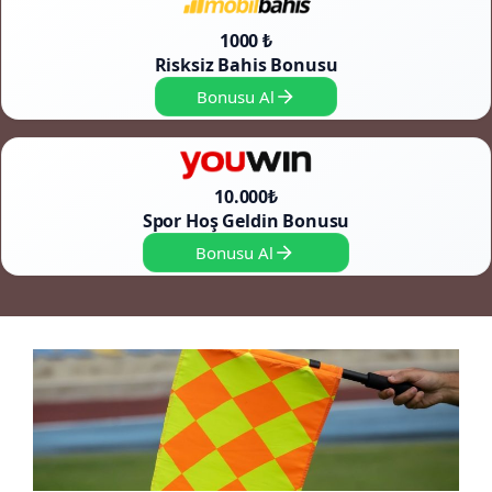
1000 ₺
Risksiz Bahis Bonusu
Bonusu Al
10.000₺
Spor Hoş Geldin Bonusu
Bonusu Al