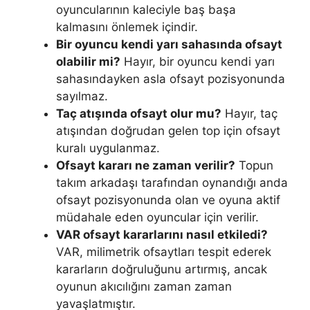
oyuncularının kaleciyle baş başa
kalmasını önlemek içindir.
Bir oyuncu kendi yarı sahasında ofsayt
olabilir mi?
Hayır, bir oyuncu kendi yarı
sahasındayken asla ofsayt pozisyonunda
sayılmaz.
Taç atışında ofsayt olur mu?
Hayır, taç
atışından doğrudan gelen top için ofsayt
kuralı uygulanmaz.
Ofsayt kararı ne zaman verilir?
Topun
takım arkadaşı tarafından oynandığı anda
ofsayt pozisyonunda olan ve oyuna aktif
müdahale eden oyuncular için verilir.
VAR ofsayt kararlarını nasıl etkiledi?
VAR, milimetrik ofsaytları tespit ederek
kararların doğruluğunu artırmış, ancak
oyunun akıcılığını zaman zaman
yavaşlatmıştır.