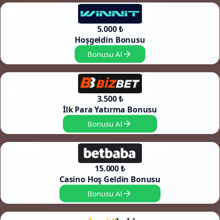
5.000 ₺
Hoşgeldin Bonusu
Bonusu Al
3.500 ₺
İlk Para Yatırma Bonusu
Bonusu Al
15.000 ₺
Casino Hoş Geldin Bonusu
Bonusu Al