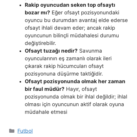
Rakip oyuncudan seken top ofsaytı
bozar mı?
Eğer ofsayt pozisyonundaki
oyuncu bu durumdan avantaj elde ederse
ofsayt ihlali devam eder; ancak rakip
oyuncunun bilinçli müdahalesi durumu
değiştirebilir.
Ofsayt tuzağı nedir?
Savunma
oyuncularının eş zamanlı olarak ileri
çıkarak rakip hücumcuları ofsayt
pozisyonuna düşürme taktiğidir.
Ofsayt pozisyonunda olmak her zaman
bir faul müdür?
Hayır, ofsayt
pozisyonunda olmak bir ihlal değildir; ihlal
olması için oyuncunun aktif olarak oyuna
müdahale etmesi
Kategoriler
Futbol