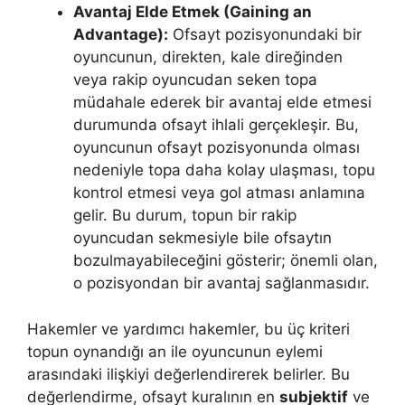
Avantaj Elde Etmek (Gaining an
Advantage):
Ofsayt pozisyonundaki bir
oyuncunun, direkten, kale direğinden
veya rakip oyuncudan seken topa
müdahale ederek bir avantaj elde etmesi
durumunda ofsayt ihlali gerçekleşir. Bu,
oyuncunun ofsayt pozisyonunda olması
nedeniyle topa daha kolay ulaşması, topu
kontrol etmesi veya gol atması anlamına
gelir. Bu durum, topun bir rakip
oyuncudan sekmesiyle bile ofsaytın
bozulmayabileceğini gösterir; önemli olan,
o pozisyondan bir avantaj sağlanmasıdır.
Hakemler ve yardımcı hakemler, bu üç kriteri
topun oynandığı an ile oyuncunun eylemi
arasındaki ilişkiyi değerlendirerek belirler. Bu
değerlendirme, ofsayt kuralının en
subjektif
ve