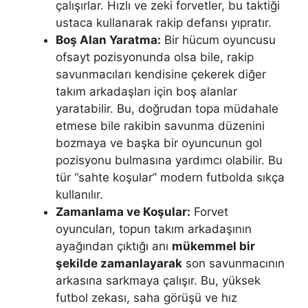
çalışırlar. Hızlı ve zeki forvetler, bu taktiği
ustaca kullanarak rakip defansı yıpratır.
Boş Alan Yaratma:
Bir hücum oyuncusu
ofsayt pozisyonunda olsa bile, rakip
savunmacıları kendisine çekerek diğer
takım arkadaşları için boş alanlar
yaratabilir. Bu, doğrudan topa müdahale
etmese bile rakibin savunma düzenini
bozmaya ve başka bir oyuncunun gol
pozisyonu bulmasına yardımcı olabilir. Bu
tür “sahte koşular” modern futbolda sıkça
kullanılır.
Zamanlama ve Koşular:
Forvet
oyuncuları, topun takım arkadaşının
ayağından çıktığı anı
mükemmel bir
şekilde zamanlayarak
son savunmacının
arkasına sarkmaya çalışır. Bu, yüksek
futbol zekası, saha görüşü ve hız