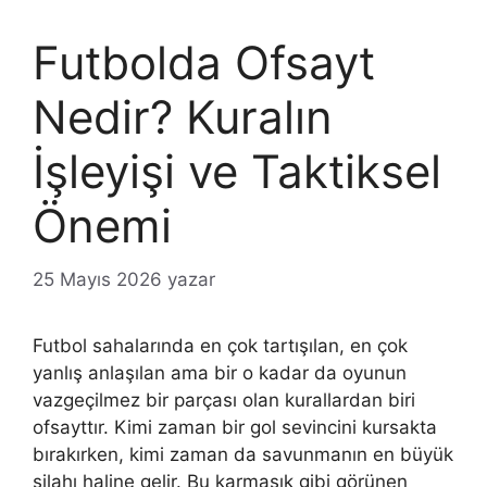
Futbolda Ofsayt
Nedir? Kuralın
İşleyişi ve Taktiksel
Önemi
25 Mayıs 2026
yazar
Futbol sahalarında en çok tartışılan, en çok
yanlış anlaşılan ama bir o kadar da oyunun
vazgeçilmez bir parçası olan kurallardan biri
ofsayttır. Kimi zaman bir gol sevincini kursakta
bırakırken, kimi zaman da savunmanın en büyük
silahı haline gelir. Bu karmaşık gibi görünen