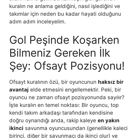
kuralın ne anlama geldiğini, nasıl işlediğini ve
takımlar için neden bu kadar hayati olduğunu
adım adım inceleyelim.
Gol Peşinde Koşarken
Bilmeniz Gereken İlk
Şey: Ofsayt Pozisyonu!
Ofsayt kuralının özü, bir oyuncunun
haksız bir
avantaj
elde etmesini engellemektir. Peki, bir
oyuncu ne zaman ofsayt pozisyonunda sayılır?
İşte kuralın en temel noktası: Bir oyuncu, top
kendi takım arkadaşı tarafından kendisine
doğru oynandığı anda, rakip kaleye
en yakın
ikinci
savunma oyuncusundan (genellikle kaleci
birinci, diğer bir savunmacı da ikinci olur) ve