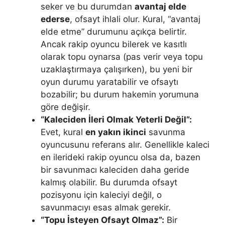
seker ve bu durumdan
avantaj elde
ederse
, ofsayt ihlali olur. Kural, “avantaj
elde etme” durumunu açıkça belirtir.
Ancak rakip oyuncu bilerek ve kasıtlı
olarak topu oynarsa (pas verir veya topu
uzaklaştırmaya çalışırken), bu yeni bir
oyun durumu yaratabilir ve ofsaytı
bozabilir; bu durum hakemin yorumuna
göre değişir.
“Kaleciden İleri Olmak Yeterli Değil”:
Evet, kural
en yakın ikinci
savunma
oyuncusunu referans alır. Genellikle kaleci
en ilerideki rakip oyuncu olsa da, bazen
bir savunmacı kaleciden daha geride
kalmış olabilir. Bu durumda ofsayt
pozisyonu için kaleciyi değil, o
savunmacıyı esas almak gerekir.
“Topu İsteyen Ofsayt Olmaz”:
Bir