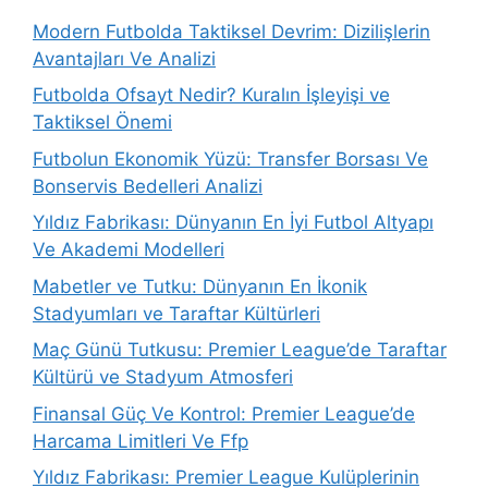
Modern Futbolda Taktiksel Devrim: Dizilişlerin
Avantajları Ve Analizi
Futbolda Ofsayt Nedir? Kuralın İşleyişi ve
Taktiksel Önemi
Futbolun Ekonomik Yüzü: Transfer Borsası Ve
Bonservis Bedelleri Analizi
Yıldız Fabrikası: Dünyanın En İyi Futbol Altyapı
Ve Akademi Modelleri
Mabetler ve Tutku: Dünyanın En İkonik
Stadyumları ve Taraftar Kültürleri
Maç Günü Tutkusu: Premier League’de Taraftar
Kültürü ve Stadyum Atmosferi
Finansal Güç Ve Kontrol: Premier League’de
Harcama Limitleri Ve Ffp
Yıldız Fabrikası: Premier League Kulüplerinin