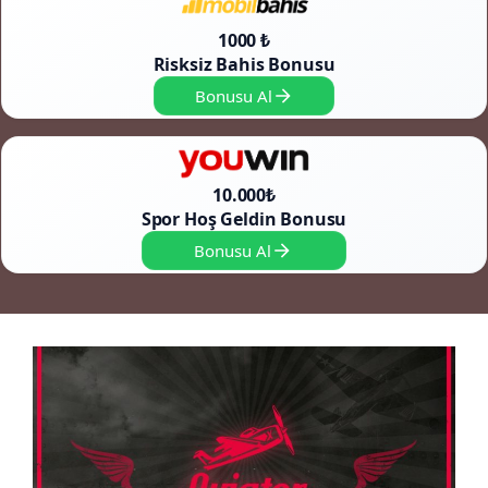
1000 ₺
Risksiz Bahis Bonusu
Bonusu Al
10.000₺
Spor Hoş Geldin Bonusu
Bonusu Al