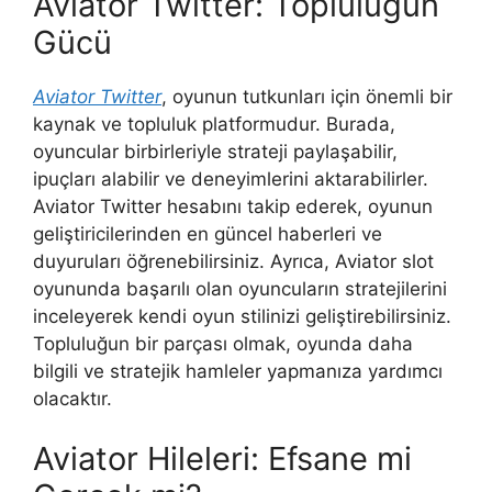
Aviator Twitter: Topluluğun
Gücü
Aviator Twitter
, oyunun tutkunları için önemli bir
kaynak ve topluluk platformudur. Burada,
oyuncular birbirleriyle strateji paylaşabilir,
ipuçları alabilir ve deneyimlerini aktarabilirler.
Aviator Twitter hesabını takip ederek, oyunun
geliştiricilerinden en güncel haberleri ve
duyuruları öğrenebilirsiniz. Ayrıca, Aviator slot
oyununda başarılı olan oyuncuların stratejilerini
inceleyerek kendi oyun stilinizi geliştirebilirsiniz.
Topluluğun bir parçası olmak, oyunda daha
bilgili ve stratejik hamleler yapmanıza yardımcı
olacaktır.
Aviator Hileleri: Efsane mi