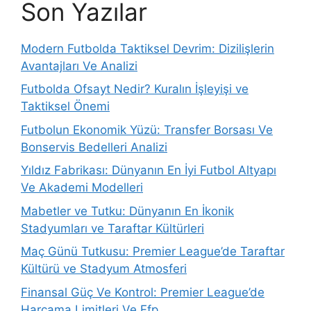
Son Yazılar
Modern Futbolda Taktiksel Devrim: Dizilişlerin
Avantajları Ve Analizi
Futbolda Ofsayt Nedir? Kuralın İşleyişi ve
Taktiksel Önemi
Futbolun Ekonomik Yüzü: Transfer Borsası Ve
Bonservis Bedelleri Analizi
Yıldız Fabrikası: Dünyanın En İyi Futbol Altyapı
Ve Akademi Modelleri
Mabetler ve Tutku: Dünyanın En İkonik
Stadyumları ve Taraftar Kültürleri
Maç Günü Tutkusu: Premier League’de Taraftar
Kültürü ve Stadyum Atmosferi
Finansal Güç Ve Kontrol: Premier League’de
Harcama Limitleri Ve Ffp