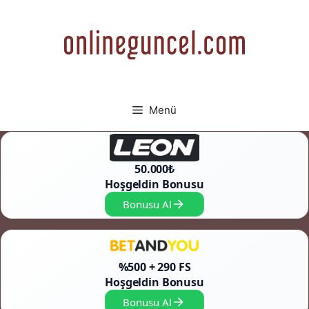
İçeriğe
atla
Menü
50.000₺
Hoşgeldin Bonusu
Bonusu Al
%500 + 290 FS
Hoşgeldin Bonusu
Bonusu Al