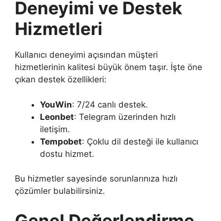
Deneyimi ve Destek
Hizmetleri
Kullanıcı deneyimi açısından müşteri
hizmetlerinin kalitesi büyük önem taşır. İşte öne
çıkan destek özellikleri:
YouWin
: 7/24 canlı destek.
Leonbet
: Telegram üzerinden hızlı
iletişim.
Tempobet
: Çoklu dil desteği ile kullanıcı
dostu hizmet.
Bu hizmetler sayesinde sorunlarınıza hızlı
çözümler bulabilirsiniz.
Genel Değerlendirme