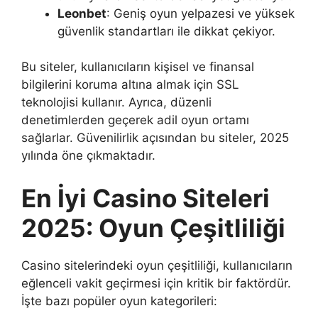
Leonbet
: Geniş oyun yelpazesi ve yüksek
güvenlik standartları ile dikkat çekiyor.
Bu siteler, kullanıcıların kişisel ve finansal
bilgilerini koruma altına almak için SSL
teknolojisi kullanır. Ayrıca, düzenli
denetimlerden geçerek adil oyun ortamı
sağlarlar. Güvenilirlik açısından bu siteler, 2025
yılında öne çıkmaktadır.
En İyi Casino Siteleri
2025: Oyun Çeşitliliği
Casino sitelerindeki oyun çeşitliliği, kullanıcıların
eğlenceli vakit geçirmesi için kritik bir faktördür.
İşte bazı popüler oyun kategorileri: