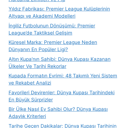
Yıldız Fabrikası: Premier League Kulüplerinin
Altyapı ve Akademi Modelleri
İngiliz Futbolunun Dönüşümü: Premier
League’de Taktiksel Gelişim
Küresel Marka: Premier League Neden
Dünyanın En Popüler Ligi?
Altın Kupa’nın Sahibi: Dünya Kupası Kazanan
Ülkeler Ve Tarihi Rekorlar
Kupada Formatın Evrimi: 48 Takımlı Yeni Sistem
ve Rekabet Analizi
Favorileri Devirenler: Dünya Kupası Tarihindeki
En Büyük Sürprizler
Bir Ülke Nasıl Ev Sahibi Olur? Dünya Kupası
Adaylık Kriterleri
Tarihe Geçen Dakikalar: Dünya Kupası Tarihinin