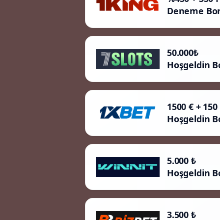
Deneme Bo
50.000₺
Hoşgeldin 
1500 € + 150
Hoşgeldin 
5.000 ₺
Hoşgeldin 
3.500 ₺