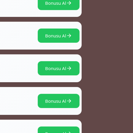
Bonusu Al
Bonusu Al
Bonusu Al
Bonusu Al