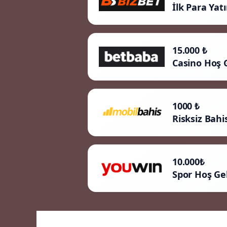
İlk Para Ya
15.000 ₺
Casino Hoş 
1000 ₺
Risksiz Bah
10.000₺
Spor Hoş Ge