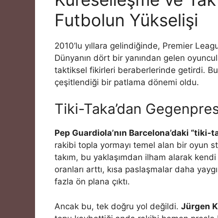
Futbolun Yükselişi
2010’lu yıllara gelindiğinde, Premier Lea
Dünyanın dört bir yanından gelen oyuncular 
taktiksel fikirleri beraberlerinde getirdi. 
çeşitlendiği bir patlama dönemi oldu.
Tiki-Taka’dan Gegenpress
Pep Guardiola’nın Barcelona’daki “tiki-t
rakibi topla yormayı temel alan bir oyun s
takım, bu yaklaşımdan ilham alarak kendi o
oranları arttı, kısa paslaşmalar daha yayg
fazla ön plana çıktı.
Ancak bu, tek doğru yol değildi.
Jürgen K