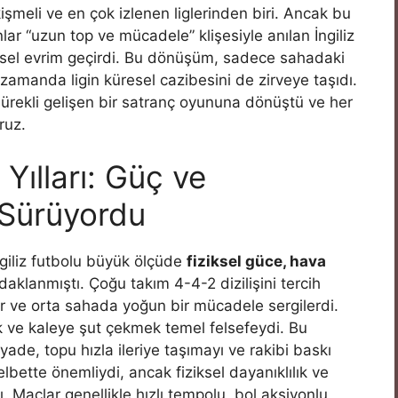
meli ve en çok izlenen liglerinden biri. Ancak bu
r “uzun top ve mücadele” klişesiyle anılan İngiliz
tiksel evrim geçirdi. Bu dönüşüm, sadece sahadaki
 zamanda ligin küresel cazibesini de zirveye taşıdı.
sürekli gelişen bir satranç oyununa dönüştü ve her
ruz.
 Yılları: Güç ve
Sürüyordu
iliz futbolu büyük ölçüde
fiziksel güce, hava
aklanmıştı. Çoğu takım 4-4-2 dizilişini tercih
ar ve orta sahada yoğun bir mücadele sergilerdi.
ak ve kaleye şut çekmek temel felsefeydi. Bu
de, topu hızla ileriye taşımayı ve rakibi baskı
lbette önemliydi, ancak fiziksel dayanıklılık ve
Maçlar genellikle hızlı tempolu, bol aksiyonlu