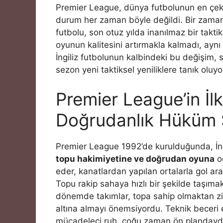
Premier League, dünya futbolunun en çekiş
durum her zaman böyle değildi. Bir zamanla
futbolu, son otuz yılda inanılmaz bir tak
oyunun kalitesini artırmakla kalmadı, aynı
İngiliz futbolunun kalbindeki bu değişim, 
sezon yeni taktiksel yeniliklere tanık oluyo
Premier League’in İlk
Doğrudanlık Hüküm 
Premier League 1992’de kurulduğunda, İng
topu hakimiyetine ve doğrudan oyuna
od
eder, kanatlardan yapılan ortalarla gol ar
Topu rakip sahaya hızlı bir şekilde taşım
dönemde takımlar, topa sahip olmaktan ziya
altına almayı önemsiyordu. Teknik beceri e
mücadeleci ruh, çoğu zaman ön plandaydı. 