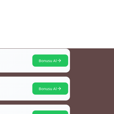
Bonusu Al
Bonusu Al