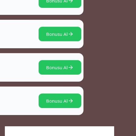
Bonusu Al
Bonusu Al
Bonusu Al
Bonusu Al