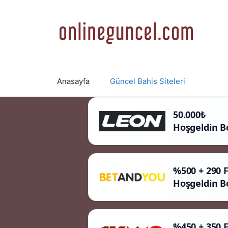
İçeriğe
atla
Anasayfa
Güncel Bahis Siteleri
50.000₺
Hoşgeldin 
%500 + 290 
Hoşgeldin 
%450 + 350 