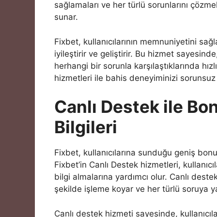
sağlamaları ve her türlü sorunlarını çözmel
sunar.
Fixbet, kullanıcılarının memnuniyetini sağl
iyileştirir ve geliştirir. Bu hizmet sayesinde
herhangi bir sorunla karşılaştıklarında hızl
hizmetleri ile bahis deneyiminizi sorunsuz v
Canlı Destek ile B
Bilgileri
Fixbet, kullanıcılarına sunduğu geniş bon
Fixbet’in Canlı Destek hizmetleri, kullanı
bilgi almalarına yardımcı olur. Canlı destek 
şekilde işleme koyar ve her türlü soruya ya
Canlı destek hizmeti sayesinde, kullanıcı