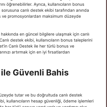
ını öğrenebilirler. Ayrıca, kullanıcıların bonus
ürlü sorusuna canlı destek ekibi tarafından anında
 bonus ve promosyonlardan maksimum düzeyde
akkında en güncel bilgilere ulaşmak için canlı
anlı destek ekibi, kullanıcıların bonus taleplerini
bet’in Canlı Destek ile her türlü bonus ve
ınızı artırmak için en iyi fırsatlardan
 ile Güvenli Bahis
t düzeyde tutar ve bu doğrultuda canlı destek
ibi, kullanıcıların hesap güvenliği, ödeme işlemleri
da her türlü soruya yanıt verir ve yardımcı olur.