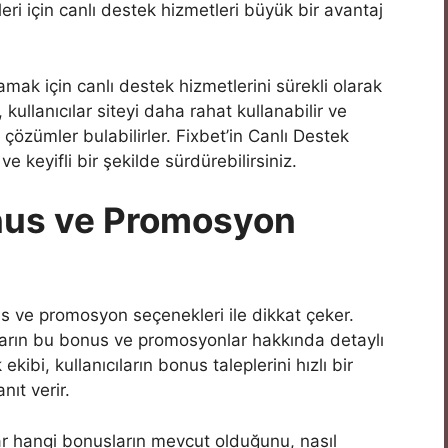
eri için canlı destek hizmetleri büyük bir avantaj
amak için canlı destek hizmetlerini sürekli olarak
, kullanıcılar siteyi daha rahat kullanabilir ve
ı çözümler bulabilirler. Fixbet’in Canlı Destek
e keyifli bir şekilde sürdürebilirsiniz.
onus ve Promosyon
us ve promosyon seçenekleri ile dikkat çeker.
cıların bu bonus ve promosyonlar hakkında detaylı
ekibi, kullanıcıların bonus taleplerini hızlı bir
nıt verir.
lar hangi bonusların mevcut olduğunu, nasıl