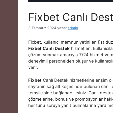
Fixbet Canlı Des
3 Temmuz 2024
yazar
admin
Fixbet, kullanıcı memnuniyetini en üst düz
Fixbet Canlı Destek
hizmetleri, kullanıcıl
çözüm sunmak amacıyla 7/24 hizmet vermek
deneyimli personelden oluşur ve kullanıcıları
verir.
Fixbet
Canlı Destek hizmetlerine erişim ol
sayfanın sağ alt köşesinde bulunan canlı 
temsilcisine bağlanabilirsiniz. Canlı destek 
çözmelerine, bonus ve promosyonlar hakkınd
her türlü soruya yanıt bulmalarına yardımcı