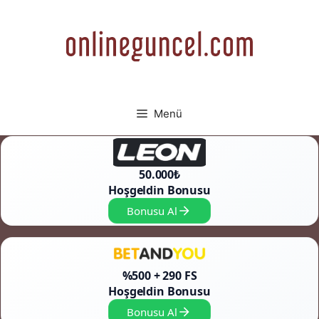
İçeriğe
atla
Menü
50.000₺
Hoşgeldin Bonusu
Bonusu Al
%500 + 290 FS
Hoşgeldin Bonusu
Bonusu Al