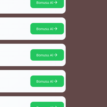
Bonusu Al
Bonusu Al
Bonusu Al
Bonusu Al