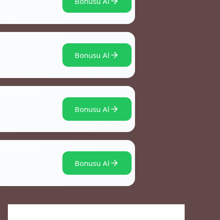
Bonusu Al
Bonusu Al
Bonusu Al
Bonusu Al