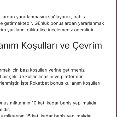
ajlardan yararlanmasını sağlayarak, bahis
le getirmektedir. Günlük bonuslardan yararlanmak
rim şartlarını dikkatlice incelemeniz önemlidir.
anım Koşulları ve Çevrim
ak için bazı koşulları yerine getirmeniz
 bir şekilde kullanılmasını ve platformun
rlenmiştir. İşte Roketbet bonus kullanım koşulları
us miktarının 10 katı kadar bahis yapılmalıdır.
ıdır.
miktarının 15 katı kadar bahis yapılmalıdır.