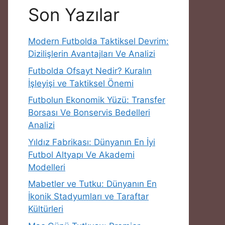
Son Yazılar
Modern Futbolda Taktiksel Devrim:
Dizilişlerin Avantajları Ve Analizi
Futbolda Ofsayt Nedir? Kuralın
İşleyişi ve Taktiksel Önemi
Futbolun Ekonomik Yüzü: Transfer
Borsası Ve Bonservis Bedelleri
Analizi
Yıldız Fabrikası: Dünyanın En İyi
Futbol Altyapı Ve Akademi
Modelleri
Mabetler ve Tutku: Dünyanın En
İkonik Stadyumları ve Taraftar
Kültürleri