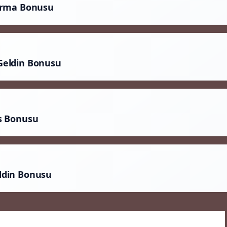
tırma Bonusu
Geldin Bonusu
is Bonusu
ldin Bonusu