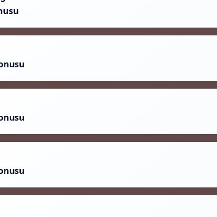
nusu
Bonusu
Bonusu
Bonusu