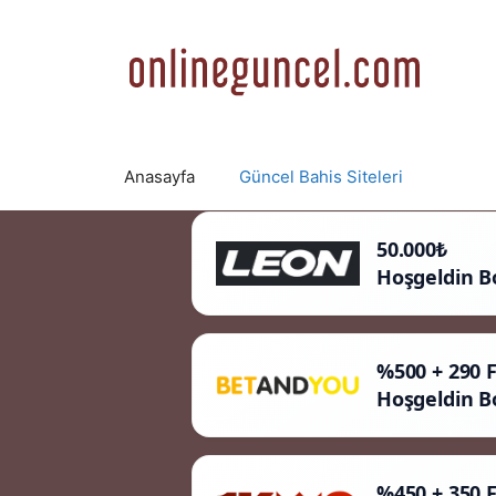
İçeriğe
atla
Anasayfa
Güncel Bahis Siteleri
50.000₺
Hoşgeldin 
%500 + 290 
Hoşgeldin 
%450 + 350 