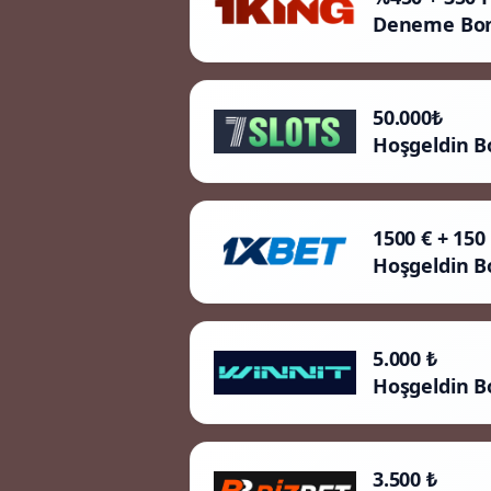
Deneme Bo
50.000₺
Hoşgeldin 
1500 € + 150
Hoşgeldin 
5.000 ₺
Hoşgeldin 
3.500 ₺