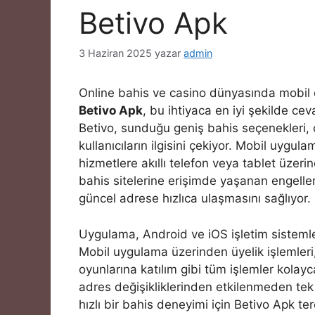
Betivo Apk
3 Haziran 2025
yazar
admin
Online bahis ve casino dünyasında mobil eri
Betivo Apk
, bu ihtiyaca en iyi şekilde ce
Betivo, sunduğu geniş bahis seçenekleri, c
kullanıcıların ilgisini çekiyor. Mobil uy
hizmetlere akıllı telefon veya tablet üzer
bahis sitelerine erişimde yaşanan engellem
güncel adrese hızlıca ulaşmasını sağlıyor.
Uygulama, Android ve iOS işletim sistemle
Mobil uygulama üzerinden üyelik işlemleri
oyunlarına katılım gibi tüm işlemler kolayca
adres değişikliklerinden etkilenmeden tek 
hızlı bir bahis deneyimi için Betivo Apk te