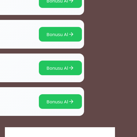
Bonusu Al
Bonusu Al
Bonusu Al
Bonusu Al