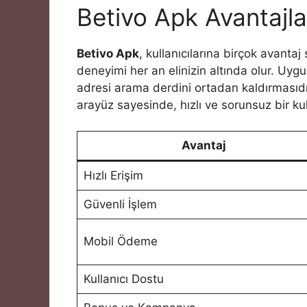
Betivo Apk Avantajla
Betivo Apk
, kullanıcılarına birçok avant
deneyimi her an elinizin altında olur. Uyg
adresi arama derdini ortadan kaldırmasıdır
arayüz sayesinde, hızlı ve sorunsuz bir ku
Avantaj
Hızlı Erişim
Güvenli İşlem
Mobil Ödeme
Kullanıcı Dostu