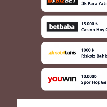
İlk Para Ya
15.000 ₺
Casino Hoş 
1000 ₺
Risksiz Bah
10.000₺
Spor Hoş Ge