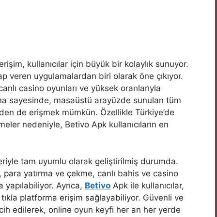
şim, kullanıcılar için büyük bir kolaylık sunuyor.
vap veren uygulamalardan biri olarak öne çıkıyor.
anlı casino oyunları ve yüksek oranlarıyla
gulama sayesinde, masaüstü arayüzde sunulan tüm
inden de erişmek mümkün. Özellikle Türkiye’de
eler nedeniyle, Betivo Apk kullanıcıların en
riyle tam uyumlu olarak geliştirilmiş durumda.
, para yatırma ve çekme, canlı bahis ve casino
 yapılabiliyor. Ayrıca,
Betivo
Apk ile kullanıcılar,
tıkla platforma erişim sağlayabiliyor. Güvenli ve
rcih edilerek, online oyun keyfi her an her yerde