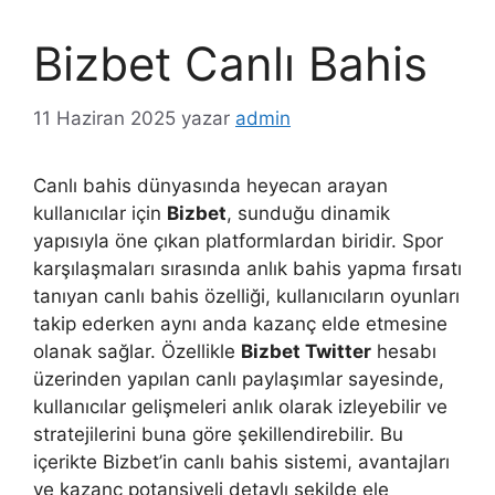
Bizbet Canlı Bahis
11 Haziran 2025
yazar
admin
Canlı bahis dünyasında heyecan arayan
kullanıcılar için
Bizbet
, sunduğu dinamik
yapısıyla öne çıkan platformlardan biridir. Spor
karşılaşmaları sırasında anlık bahis yapma fırsatı
tanıyan canlı bahis özelliği, kullanıcıların oyunları
takip ederken aynı anda kazanç elde etmesine
olanak sağlar. Özellikle
Bizbet Twitter
hesabı
üzerinden yapılan canlı paylaşımlar sayesinde,
kullanıcılar gelişmeleri anlık olarak izleyebilir ve
stratejilerini buna göre şekillendirebilir. Bu
içerikte Bizbet’in canlı bahis sistemi, avantajları
ve kazanç potansiyeli detaylı şekilde ele