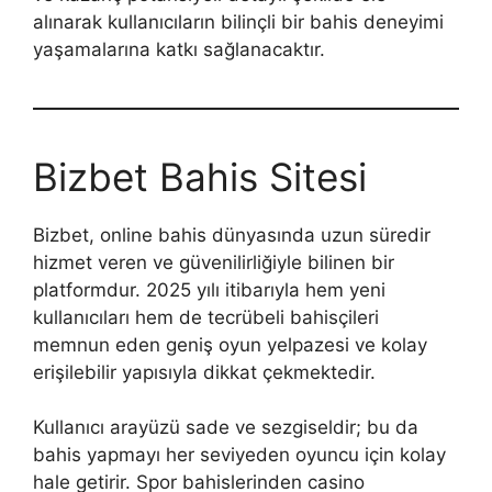
alınarak kullanıcıların bilinçli bir bahis deneyimi
yaşamalarına katkı sağlanacaktır.
Bizbet Bahis Sitesi
Bizbet, online bahis dünyasında uzun süredir
hizmet veren ve güvenilirliğiyle bilinen bir
platformdur. 2025 yılı itibarıyla hem yeni
kullanıcıları hem de tecrübeli bahisçileri
memnun eden geniş oyun yelpazesi ve kolay
erişilebilir yapısıyla dikkat çekmektedir.
Kullanıcı arayüzü sade ve sezgiseldir; bu da
bahis yapmayı her seviyeden oyuncu için kolay
hale getirir. Spor bahislerinden casino