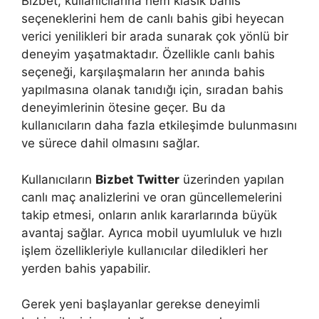
Bizbet, kullanıcılarına hem klasik bahis
seçeneklerini hem de canlı bahis gibi heyecan
verici yenilikleri bir arada sunarak çok yönlü bir
deneyim yaşatmaktadır. Özellikle canlı bahis
seçeneği, karşılaşmaların her anında bahis
yapılmasına olanak tanıdığı için, sıradan bahis
deneyimlerinin ötesine geçer. Bu da
kullanıcıların daha fazla etkileşimde bulunmasını
ve sürece dahil olmasını sağlar.
Kullanıcıların
Bizbet Twitter
üzerinden yapılan
canlı maç analizlerini ve oran güncellemelerini
takip etmesi, onların anlık kararlarında büyük
avantaj sağlar. Ayrıca mobil uyumluluk ve hızlı
işlem özellikleriyle kullanıcılar diledikleri her
yerden bahis yapabilir.
Gerek yeni başlayanlar gerekse deneyimli