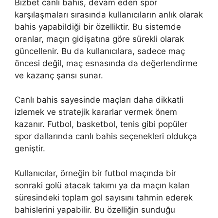
Bizbet canlı bahis, devam eden spor
karşılaşmaları sırasında kullanıcıların anlık olarak
bahis yapabildiği bir özelliktir. Bu sistemde
oranlar, maçın gidişatına göre sürekli olarak
güncellenir. Bu da kullanıcılara, sadece maç
öncesi değil, maç esnasında da değerlendirme
ve kazanç şansı sunar.
Canlı bahis sayesinde maçları daha dikkatli
izlemek ve stratejik kararlar vermek önem
kazanır. Futbol, basketbol, tenis gibi popüler
spor dallarında canlı bahis seçenekleri oldukça
geniştir.
Kullanıcılar, örneğin bir futbol maçında bir
sonraki golü atacak takımı ya da maçın kalan
süresindeki toplam gol sayısını tahmin ederek
bahislerini yapabilir. Bu özelliğin sunduğu