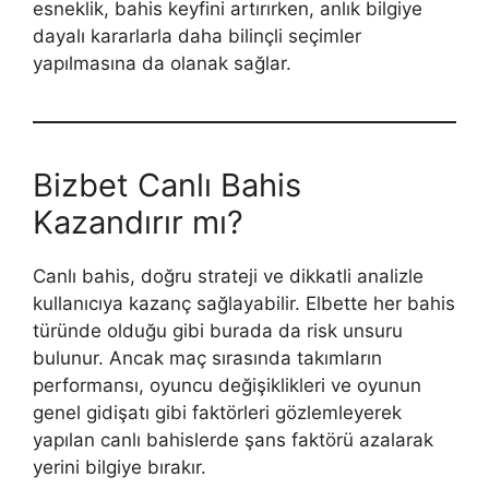
esneklik, bahis keyfini artırırken, anlık bilgiye
dayalı kararlarla daha bilinçli seçimler
yapılmasına da olanak sağlar.
Bizbet Canlı Bahis
Kazandırır mı?
Canlı bahis, doğru strateji ve dikkatli analizle
kullanıcıya kazanç sağlayabilir. Elbette her bahis
türünde olduğu gibi burada da risk unsuru
bulunur. Ancak maç sırasında takımların
performansı, oyuncu değişiklikleri ve oyunun
genel gidişatı gibi faktörleri gözlemleyerek
yapılan canlı bahislerde şans faktörü azalarak
yerini bilgiye bırakır.