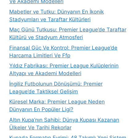
Ve Akademi Modelleri
Mabetler ve Tutku: Dünyanın En İkonik
Stadyumları ve Taraftar Kültürleri
Maç Günü Tutkusu: Premier League’de Taraftar
Kültürü ve Stadyum Atmosferi
Finansal Güç Ve Kontrol: Premier League’de
Harcama Limitleri Ve Ffp
Yıldız Fabrikası: Premier League Kulüplerinin
Altyapı ve Akademi Modelleri
İngiliz Futbolunun Dönüşümü: Premier
League’de Taktiksel Gelişim
Küresel Marka: Premier League Neden
Dünyanın En Popüler Ligi?
Altın Kupa’nın Sahibi: Dünya Kupası Kazanan
Ülkeler Ve Tarihi Rekorlar
Kupada Formatın Evrimi: 48 Takımlı Yeni Sistem