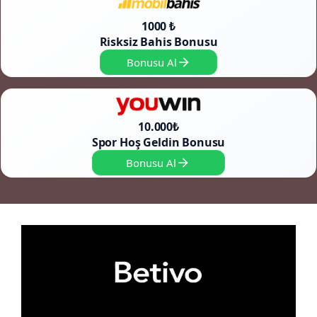
1000 ₺
Risksiz Bahis Bonusu
Bonusu Al
10.000₺
Spor Hoş Geldin Bonusu
Bonusu Al