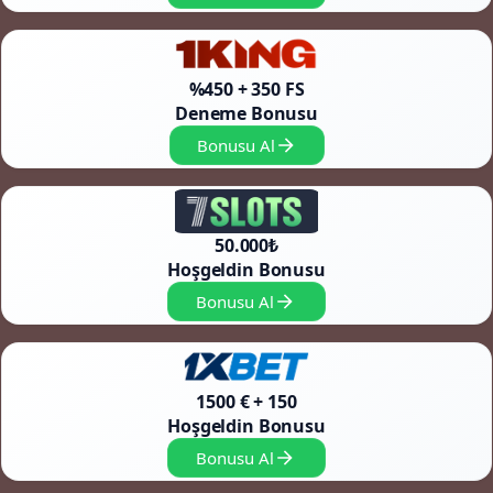
%450 + 350 FS
Deneme Bonusu
Bonusu Al
50.000₺
Hoşgeldin Bonusu
Bonusu Al
1500 € + 150
Hoşgeldin Bonusu
Bonusu Al