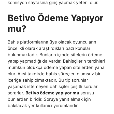
komisyon sayfasına giriş yapmak yeterli olur.
Betivo Ödeme Yapıyor
mu?
Bahis platformlarına üye olacak oyuncuların
öncelikli olarak araştırdıkları bazı konular
bulunmaktadır. Bunların içinde sitelerin ödeme
yapıp yapmadığı da vardır. Bahisçilerin tercihleri
mümkün oldukça ödeme yapan sitelerden yana
olur. Aksi takdirde bahis süreçleri olumsuz bir
içeriğe sahip olmaktadır. Bu tip sorunlar
yaşamak istemeyen bahisçiler çeşitli sorular
sorarlar.
Betivo ödeme yapıyor mu
sorusu
bunlardan biridir. Soruya yanıt almak için
bakılacak yer kullanıcı yorumlarıdır.