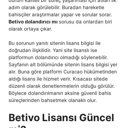
durum kaliteli bir süreç yaşanması için atılan ilk
adım olarak görülebilir. Buradan hareketle
bahisçiler araştırmalar yapar ve sorular sorar.
Betivo dolandırıcı mı
sorusu da onlardan biri
olarak ortaya çıkar.
Bu sorunun yanıtı sitenin lisans bilgisi ile
doğrudan ilişkilidir. Yani site lisanslı ise
platformun dolandırıcı olmadığı söylenebilir.
Sayfanın alt bölümünde sitenin lisans bilgisi yer
alır. Buna göre platform Curacao hükümetinden
aldığı lisans ile hizmet verir. Kısacası sitede
düzenli olarak denetlenmelerin olduğu görülür.
Böylece dolandırılmanın aksine güvenli bahis
süreçlerinden bahsetmek olanaklı olur.
Betivo Lisansı Güncel