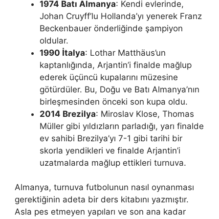
1974 Batı Almanya
: Kendi evlerinde,
Johan Cruyff’lu Hollanda’yı yenerek Franz
Beckenbauer önderliğinde şampiyon
oldular.
1990 İtalya
: Lothar Matthäus’un
kaptanlığında, Arjantin’i finalde mağlup
ederek üçüncü kupalarını müzesine
götürdüler. Bu, Doğu ve Batı Almanya’nın
birleşmesinden önceki son kupa oldu.
2014 Brezilya
: Miroslav Klose, Thomas
Müller gibi yıldızların parladığı, yarı finalde
ev sahibi Brezilya’yı 7-1 gibi tarihi bir
skorla yendikleri ve finalde Arjantin’i
uzatmalarda mağlup ettikleri turnuva.
Almanya, turnuva futbolunun nasıl oynanması
gerektiğinin adeta bir ders kitabını yazmıştır.
Asla pes etmeyen yapıları ve son ana kadar