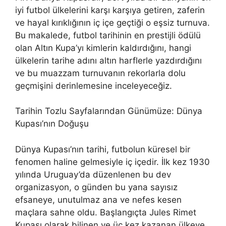
iyi futbol ülkelerini karşı karşıya getiren, zaferin
ve hayal kırıklığının iç içe geçtiği o eşsiz turnuva.
Bu makalede, futbol tarihinin en prestijli ödülü
olan Altın Kupa’yı kimlerin kaldırdığını, hangi
ülkelerin tarihe adını altın harflerle yazdırdığını
ve bu muazzam turnuvanın rekorlarla dolu
geçmişini derinlemesine inceleyeceğiz.
Tarihin Tozlu Sayfalarından Günümüze: Dünya
Kupası’nın Doğuşu
Dünya Kupası’nın tarihi, futbolun küresel bir
fenomen haline gelmesiyle iç içedir. İlk kez 1930
yılında Uruguay’da düzenlenen bu dev
organizasyon, o günden bu yana sayısız
efsaneye, unutulmaz ana ve nefes kesen
maçlara sahne oldu. Başlangıçta Jules Rimet
Kupası olarak bilinen ve üç kez kazanan ülkeye