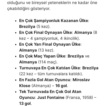
olduğunu ve bireysel yeteneklerin ne kadar öne
çıkabildiğini gösteriyor.
En Çok Şampiyonluk Kazanan Ülke
:
Brezilya
(5 kez).
En Çok Final Oynayan Ülke
:
Almanya
(8
kez – 4 şampiyonluk, 4 ikincilik).
En Çok Yarı Final Oynayan Ülke
:
Almanya
(13 kez).
En Çok Maç Yapan Ülke
:
Brezilya
ve
Almanya
(114 maç).
Turnuvaya En Çok Katılan Ülke
:
Brezilya
(22 kez – tüm turnuvalara katıldı).
En Fazla Gol Atan Oyuncu
:
Miroslav
Klose
(Almanya) –
16 gol
.
Tek Turnuvada En Çok Gol Atan
Oyuncu
:
Just Fontaine
(Fransa, 1958) –
13 gol
.