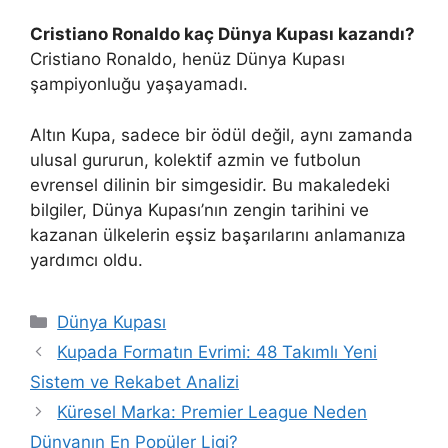
Cristiano Ronaldo kaç Dünya Kupası kazandı?
Cristiano Ronaldo, henüz Dünya Kupası
şampiyonluğu yaşayamadı.
Altın Kupa, sadece bir ödül değil, aynı zamanda
ulusal gururun, kolektif azmin ve futbolun
evrensel dilinin bir simgesidir. Bu makaledeki
bilgiler, Dünya Kupası’nın zengin tarihini ve
kazanan ülkelerin eşsiz başarılarını anlamanıza
yardımcı oldu.
Kategoriler
Dünya Kupası
Kupada Formatın Evrimi: 48 Takımlı Yeni
Sistem ve Rekabet Analizi
Küresel Marka: Premier League Neden
Dünyanın En Popüler Ligi?