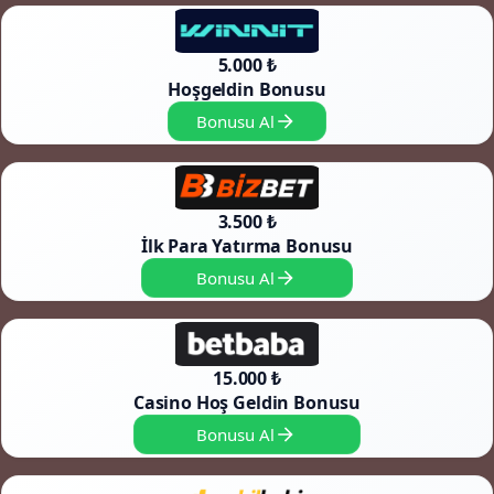
5.000 ₺
Hoşgeldin Bonusu
Bonusu Al
3.500 ₺
İlk Para Yatırma Bonusu
Bonusu Al
15.000 ₺
Casino Hoş Geldin Bonusu
Bonusu Al