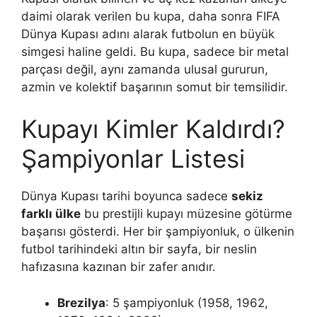
daimi olarak verilen bu kupa, daha sonra FIFA
Dünya Kupası adını alarak futbolun en büyük
simgesi haline geldi. Bu kupa, sadece bir metal
parçası değil, aynı zamanda ulusal gururun,
azmin ve kolektif başarının somut bir temsilidir.
Kupayı Kimler Kaldırdı?
Şampiyonlar Listesi
Dünya Kupası tarihi boyunca sadece
sekiz
farklı ülke
bu prestijli kupayı müzesine götürme
başarısı gösterdi. Her bir şampiyonluk, o ülkenin
futbol tarihindeki altın bir sayfa, bir neslin
hafızasına kazınan bir zafer anıdır.
Brezilya
: 5 şampiyonluk (1958, 1962,