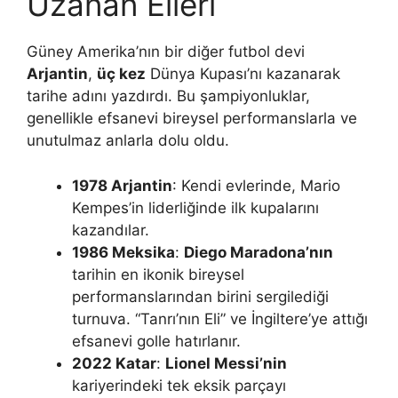
Uzanan Elleri
Güney Amerika’nın bir diğer futbol devi
Arjantin
,
üç kez
Dünya Kupası’nı kazanarak
tarihe adını yazdırdı. Bu şampiyonluklar,
genellikle efsanevi bireysel performanslarla ve
unutulmaz anlarla dolu oldu.
1978 Arjantin
: Kendi evlerinde, Mario
Kempes’in liderliğinde ilk kupalarını
kazandılar.
1986 Meksika
:
Diego Maradona’nın
tarihin en ikonik bireysel
performanslarından birini sergilediği
turnuva. “Tanrı’nın Eli” ve İngiltere’ye attığı
efsanevi golle hatırlanır.
2022 Katar
:
Lionel Messi’nin
kariyerindeki tek eksik parçayı