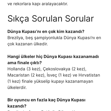
ve rekorlara kapı aralayacaktır.
Sıkça Sorulan Sorular
Dünya Kupası’nı en çok kim kazandı?
Brezilya, beş şampiyonlukla Dünya Kupası’nı en
çok kazanan ülkedir.
Hangi ülkeler hiç Dünya Kupası kazanamadı
ama finale çıktı?
Hollanda (3 kez), Çekoslovakya (2 kez),
Macaristan (2 kez), İsveç (1 kez) ve Hırvatistan
(1 kez) finale yükselip kupayı kazanamayan
ülkelerdir.
Bir oyuncu en fazla kaç Dünya Kupası
kazandı?