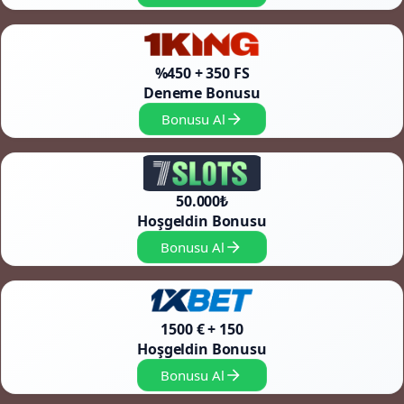
%450 + 350 FS
Deneme Bonusu
Bonusu Al
50.000₺
Hoşgeldin Bonusu
Bonusu Al
1500 € + 150
Hoşgeldin Bonusu
Bonusu Al