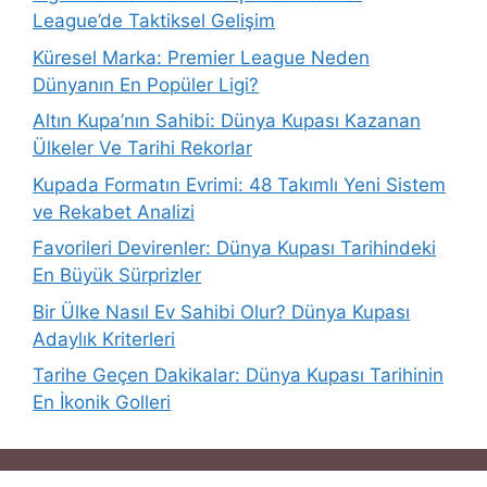
League’de Taktiksel Gelişim
Küresel Marka: Premier League Neden
Dünyanın En Popüler Ligi?
Altın Kupa’nın Sahibi: Dünya Kupası Kazanan
Ülkeler Ve Tarihi Rekorlar
Kupada Formatın Evrimi: 48 Takımlı Yeni Sistem
ve Rekabet Analizi
Favorileri Devirenler: Dünya Kupası Tarihindeki
En Büyük Sürprizler
Bir Ülke Nasıl Ev Sahibi Olur? Dünya Kupası
Adaylık Kriterleri
Tarihe Geçen Dakikalar: Dünya Kupası Tarihinin
En İkonik Golleri