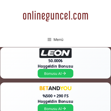
İçeriğe
atla
Menü
50.000₺
Hoşgeldin Bonusu
Bonusu Al
%500 + 290 FS
Hoşgeldin Bonusu
Bonusu Al