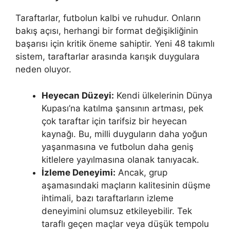
Taraftarlar, futbolun kalbi ve ruhudur. Onların
bakış açısı, herhangi bir format değişikliğinin
başarısı için kritik öneme sahiptir. Yeni 48 takımlı
sistem, taraftarlar arasında karışık duygulara
neden oluyor.
Heyecan Düzeyi:
Kendi ülkelerinin Dünya
Kupası’na katılma şansının artması, pek
çok taraftar için tarifsiz bir heyecan
kaynağı. Bu, milli duyguların daha yoğun
yaşanmasına ve futbolun daha geniş
kitlelere yayılmasına olanak tanıyacak.
İzleme Deneyimi:
Ancak, grup
aşamasındaki maçların kalitesinin düşme
ihtimali, bazı taraftarların izleme
deneyimini olumsuz etkileyebilir. Tek
taraflı geçen maçlar veya düşük tempolu