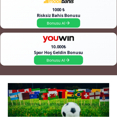
1000 ₺
Risksiz Bahis Bonusu
Bonusu Al
10.000₺
Spor Hoş Geldin Bonusu
Bonusu Al