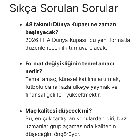
Sıkça Sorulan Sorular
48 takımlı Dünya Kupası ne zaman
başlayacak?
2026 FIFA Dünya Kupası, bu yeni formatla
düzenlenecek ilk turnuva olacak.
Format değişikliğinin temel amacı
nedir?
Temel amaç, küresel katılımı artırmak,
futbolu daha fazla ülkeye yaymak ve
finansal gelirleri yükseltmektir.
Maç kalitesi düşecek mi?
Bu, en çok tartışılan konulardan biri; bazı
uzmanlar grup aşamasında kalitenin
düşeceğini öngörüyor.