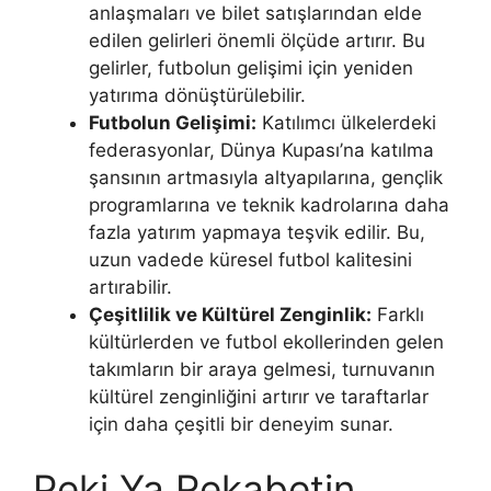
anlaşmaları ve bilet satışlarından elde
edilen gelirleri önemli ölçüde artırır. Bu
gelirler, futbolun gelişimi için yeniden
yatırıma dönüştürülebilir.
Futbolun Gelişimi:
Katılımcı ülkelerdeki
federasyonlar, Dünya Kupası’na katılma
şansının artmasıyla altyapılarına, gençlik
programlarına ve teknik kadrolarına daha
fazla yatırım yapmaya teşvik edilir. Bu,
uzun vadede küresel futbol kalitesini
artırabilir.
Çeşitlilik ve Kültürel Zenginlik:
Farklı
kültürlerden ve futbol ekollerinden gelen
takımların bir araya gelmesi, turnuvanın
kültürel zenginliğini artırır ve taraftarlar
için daha çeşitli bir deneyim sunar.
Peki Ya Rekabetin