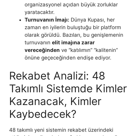
organizasyonel açıdan büyük zorluklar
yaratacaktır.
Turnuvanın İmajı:
Dünya Kupası, her
zaman en iyilerin buluştuğu bir platform
olarak görüldü. Bazıları, bu genişlemenin
turnuvanın
elit imajına zarar
vereceğinden
ve “katılımın” “kalitenin”
önüne geçeceğinden endişe ediyor.
Rekabet Analizi: 48
Takımlı Sistemde Kimler
Kazanacak, Kimler
Kaybedecek?
48 takımlı yeni sistemin rekabet üzerindeki