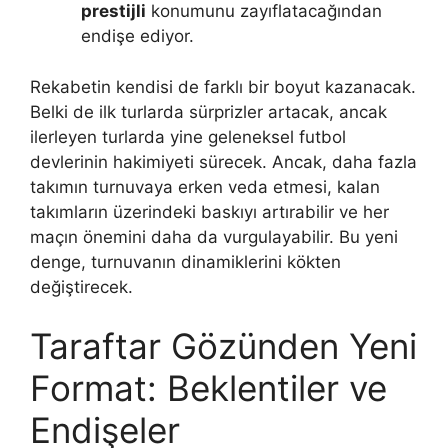
prestijli
konumunu zayıflatacağından
endişe ediyor.
Rekabetin kendisi de farklı bir boyut kazanacak.
Belki de ilk turlarda sürprizler artacak, ancak
ilerleyen turlarda yine geleneksel futbol
devlerinin hakimiyeti sürecek. Ancak, daha fazla
takımın turnuvaya erken veda etmesi, kalan
takımların üzerindeki baskıyı artırabilir ve her
maçın önemini daha da vurgulayabilir. Bu yeni
denge, turnuvanın dinamiklerini kökten
değiştirecek.
Taraftar Gözünden Yeni
Format: Beklentiler ve
Endişeler