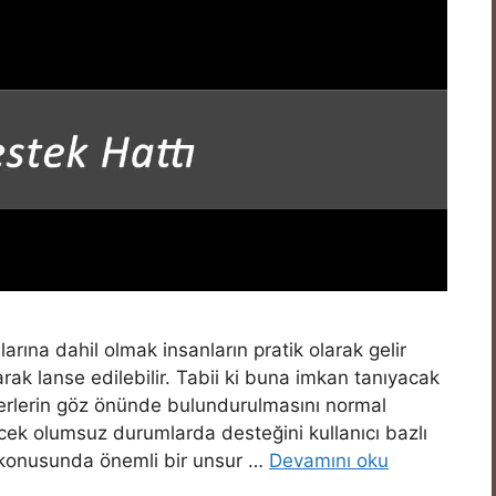
ına dahil olmak insanların pratik olarak gelir
arak lanse edilebilir. Tabii ki buna imkan tanıyacak
riterlerin göz önünde bulundurulmasını normal
ecek olumsuz durumlarda desteğini kullanıcı bazlı
im konusunda önemli bir unsur …
Devamını oku