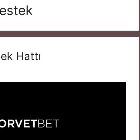
destek
ek Hattı