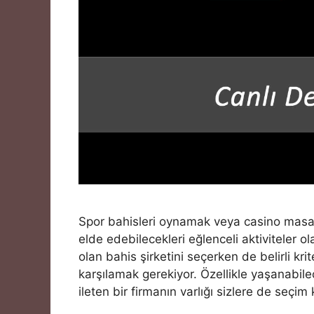
Spor bahisleri oynamak veya casino masalar
elde edebilecekleri eğlenceli aktiviteler ol
olan bahis şirketini seçerken de belirli k
karşılamak gerekiyor. Özellikle yaşanabil
ileten bir firmanın varlığı sizlere de seç