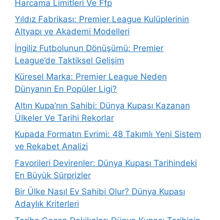
Harcama Limitleri Ve Ffp
Yıldız Fabrikası: Premier League Kulüplerinin
Altyapı ve Akademi Modelleri
İngiliz Futbolunun Dönüşümü: Premier
League’de Taktiksel Gelişim
Küresel Marka: Premier League Neden
Dünyanın En Popüler Ligi?
Altın Kupa’nın Sahibi: Dünya Kupası Kazanan
Ülkeler Ve Tarihi Rekorlar
Kupada Formatın Evrimi: 48 Takımlı Yeni Sistem
ve Rekabet Analizi
Favorileri Devirenler: Dünya Kupası Tarihindeki
En Büyük Sürprizler
Bir Ülke Nasıl Ev Sahibi Olur? Dünya Kupası
Adaylık Kriterleri