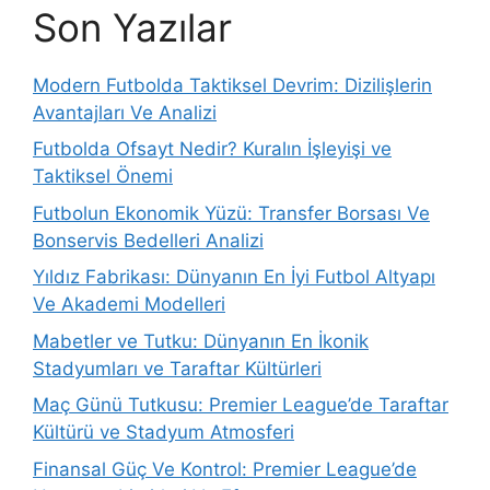
Son Yazılar
Modern Futbolda Taktiksel Devrim: Dizilişlerin
Avantajları Ve Analizi
Futbolda Ofsayt Nedir? Kuralın İşleyişi ve
Taktiksel Önemi
Futbolun Ekonomik Yüzü: Transfer Borsası Ve
Bonservis Bedelleri Analizi
Yıldız Fabrikası: Dünyanın En İyi Futbol Altyapı
Ve Akademi Modelleri
Mabetler ve Tutku: Dünyanın En İkonik
Stadyumları ve Taraftar Kültürleri
Maç Günü Tutkusu: Premier League’de Taraftar
Kültürü ve Stadyum Atmosferi
Finansal Güç Ve Kontrol: Premier League’de