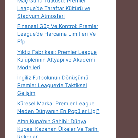
Maç Günü Tutkusu: Premier
League’de Taraftar Kültürü ve
Stadyum Atmosferi
Finansal Güç Ve Kontrol: Premier
League’de Harcama Limitleri Ve
Ffp
Yıldız Fabrikası: Premier League
Kulüplerinin Altyapı ve Akademi
Modelleri
İngiliz Futbolunun Dönüşümü:
Premier League’de Taktiksel
Gelişim
Küresel Marka: Premier League
Neden Dünyanın En Popüler Ligi?
Altın Kupa’nın Sahibi: Dünya
Kupası Kazanan Ülkeler Ve Tarihi
Rekorlar