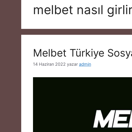
melbet nasıl girli
Melbet Türkiye Sos
14 Haziran 2022
yazar
admin