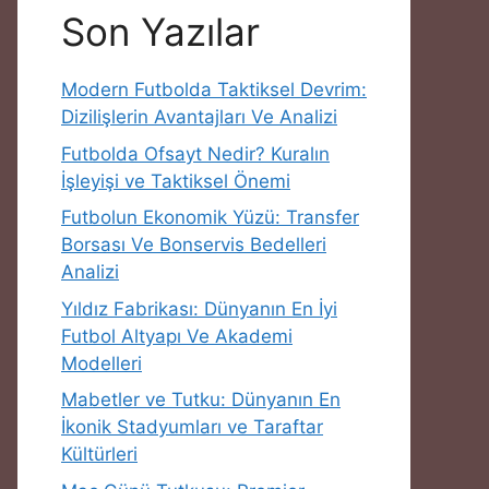
Son Yazılar
Modern Futbolda Taktiksel Devrim:
Dizilişlerin Avantajları Ve Analizi
Futbolda Ofsayt Nedir? Kuralın
İşleyişi ve Taktiksel Önemi
Futbolun Ekonomik Yüzü: Transfer
Borsası Ve Bonservis Bedelleri
Analizi
Yıldız Fabrikası: Dünyanın En İyi
Futbol Altyapı Ve Akademi
Modelleri
Mabetler ve Tutku: Dünyanın En
İkonik Stadyumları ve Taraftar
Kültürleri