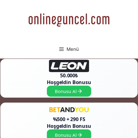
İçeriğe
atla
Menü
50.000₺
Hoşgeldin Bonusu
Bonusu Al
%500 + 290 FS
Hoşgeldin Bonusu
Bonusu Al