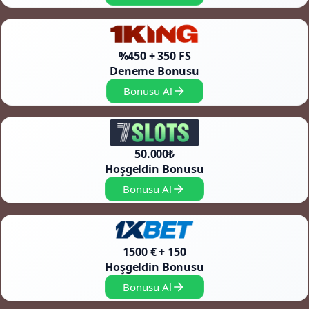
%450 + 350 FS
Deneme Bonusu
Bonusu Al
50.000₺
Hoşgeldin Bonusu
Bonusu Al
1500 € + 150
Hoşgeldin Bonusu
Bonusu Al