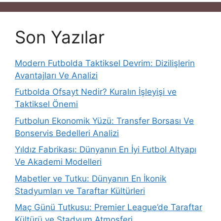
Son Yazılar
Modern Futbolda Taktiksel Devrim: Dizilişlerin
Avantajları Ve Analizi
Futbolda Ofsayt Nedir? Kuralın İşleyişi ve
Taktiksel Önemi
Futbolun Ekonomik Yüzü: Transfer Borsası Ve
Bonservis Bedelleri Analizi
Yıldız Fabrikası: Dünyanın En İyi Futbol Altyapı
Ve Akademi Modelleri
Mabetler ve Tutku: Dünyanın En İkonik
Stadyumları ve Taraftar Kültürleri
Maç Günü Tutkusu: Premier League’de Taraftar
Kültürü ve Stadyum Atmosferi