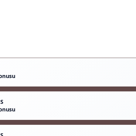
Bonusu
FS
Bonusu
FS