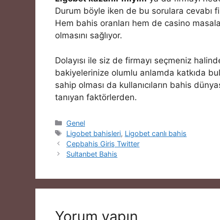
Durum böyle iken de bu sorulara cevabı fir
Hem bahis oranları hem de casino masalar
olmasını sağlıyor.
Dolayısı ile siz de firmayı seçmeniz halin
bakiyelerinize olumlu anlamda katkıda bulun
sahip olması da kullanıcıların bahis düny
tanıyan faktörlerden.
Kategoriler
Genel
Etiketler
Ligobet bahisleri
,
Ligobet canlı bahis
Cepbahis Giriş Twitter
Sultanbet Bahis
Yorum yapın