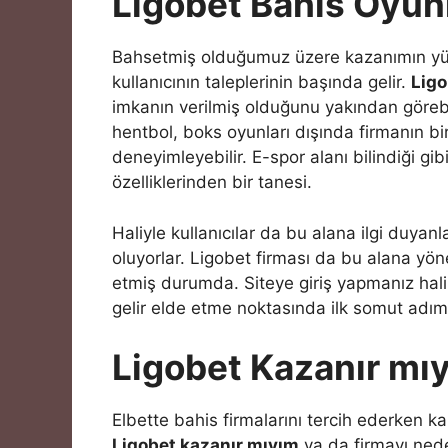
Ligobet Bahis Oyunl
Bahsetmiş olduğumuz üzere kazanımın yük
kullanıcının taleplerinin başında gelir.
Ligo
imkanın verilmiş olduğunu yakından görebil
hentbol, boks oyunları dışında firmanın bi
deneyimleyebilir. E-spor alanı bilindiği g
özelliklerinden bir tanesi.
Haliyle kullanıcılar da bu alana ilgi duy
oluyorlar. Ligobet firması da bu alana yönel
etmiş durumda. Siteye giriş yapmanız hal
gelir elde etme noktasında ilk somut adımın
Ligobet Kazanır mı
Elbette bahis firmalarını tercih ederken k
Ligobet kazanır mıyım
ya da firmayı nede