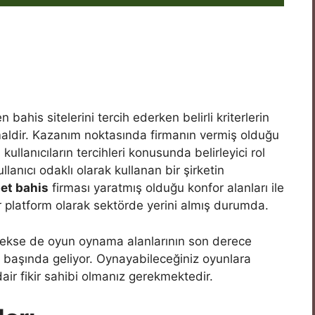
bahis sitelerini tercih ederken belirli kriterlerin
ldir. Kazanım noktasında firmanın vermiş olduğu
llanıcıların tercihleri konusunda belirleyici rol
lanıcı odaklı olarak kullanan bir şirketin
et bahis
firması yaratmış olduğu konfor alanları ile
r platform olarak sektörde yerini almış durumda.
rekse de oyun oynama alanlarının son derece
ın başında geliyor. Oynayabileceğiniz oyunlara
air fikir sahibi olmanız gerekmektedir.