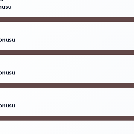
nusu
Bonusu
Bonusu
Bonusu