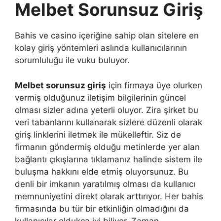
Melbet Sorunsuz Giriş
Bahis ve casino içeriğine sahip olan sitelere en
kolay giriş yöntemleri aslında kullanıcılarının
sorumluluğu ile vuku buluyor.
Melbet sorunsuz giriş
için firmaya üye olurken
vermiş olduğunuz iletişim bilgilerinin güncel
olması sizler adına yeterli oluyor. Zira şirket bu
veri tabanlarını kullanarak sizlere düzenli olarak
giriş linklerini iletmek ile mükelleftir. Siz de
firmanın göndermiş olduğu metinlerde yer alan
bağlantı çıkışlarına tıklamanız halinde sistem ile
buluşma hakkını elde etmiş oluyorsunuz. Bu
denli bir imkanın yaratılmış olması da kullanıcı
memnuniyetini direkt olarak arttırıyor. Her bahis
firmasında bu tür bir etkinliğin olmadığını da
kullanıcılar oldukça iyi biliyor. Zaman