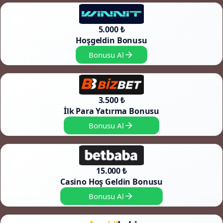
5.000 ₺
Hoşgeldin Bonusu
Bonusu Al
3.500 ₺
İlk Para Yatırma Bonusu
Bonusu Al
15.000 ₺
Casino Hoş Geldin Bonusu
Bonusu Al