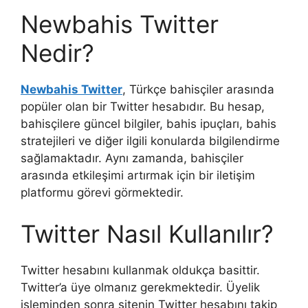
Newbahis Twitter
Nedir?
Newbahis Twitter
, Türkçe bahisçiler arasında
popüler olan bir Twitter hesabıdır. Bu hesap,
bahisçilere güncel bilgiler, bahis ipuçları, bahis
stratejileri ve diğer ilgili konularda bilgilendirme
sağlamaktadır. Aynı zamanda, bahisçiler
arasında etkileşimi artırmak için bir iletişim
platformu görevi görmektedir.
Twitter Nasıl Kullanılır?
Twitter hesabını kullanmak oldukça basittir.
Twitter’a üye olmanız gerekmektedir. Üyelik
işleminden sonra sitenin Twitter hesabını takip