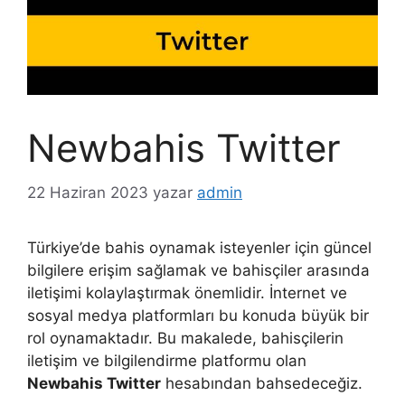
Newbahis Twitter
22 Haziran 2023
yazar
admin
Türkiye’de bahis oynamak isteyenler için güncel
bilgilere erişim sağlamak ve bahisçiler arasında
iletişimi kolaylaştırmak önemlidir. İnternet ve
sosyal medya platformları bu konuda büyük bir
rol oynamaktadır. Bu makalede, bahisçilerin
iletişim ve bilgilendirme platformu olan
Newbahis Twitter
hesabından bahsedeceğiz.