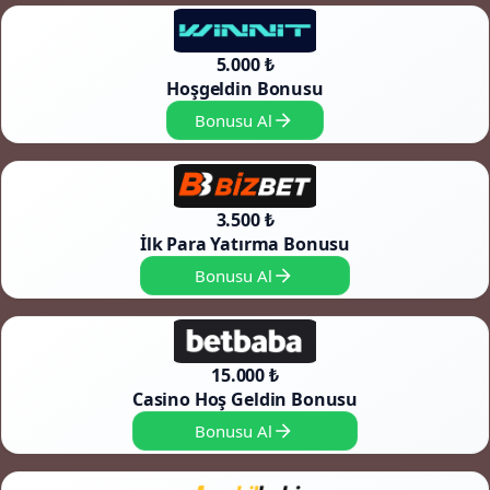
5.000 ₺
Hoşgeldin Bonusu
Bonusu Al
3.500 ₺
İlk Para Yatırma Bonusu
Bonusu Al
15.000 ₺
Casino Hoş Geldin Bonusu
Bonusu Al