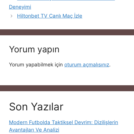
Deneyimi
Hiltonbet TV Canlı Maç İzle
Yorum yapın
Yorum yapabilmek için
oturum açmalısınız
.
Son Yazılar
Modern Futbolda Taktiksel Devrim: Dizilişlerin
Avantajları Ve Analizi