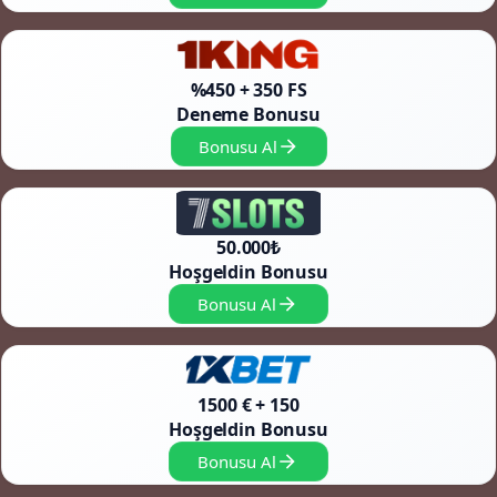
%450 + 350 FS
Deneme Bonusu
Bonusu Al
50.000₺
Hoşgeldin Bonusu
Bonusu Al
1500 € + 150
Hoşgeldin Bonusu
Bonusu Al