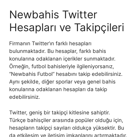
Newbahis Twitter
Hesapları ve Takipçileri
Firmanın Twitter’ın farklı hesapları
bulunmaktadır. Bu hesaplar, farklı bahis
konularına odaklanan içerikler sunmaktadır.
Örneğin, futbol bahisleriyle ilgileniyorsanız,
“Newbahis Futbol” hesabını takip edebilirsiniz.
Aynı şekilde, diğer sporlar veya genel bahis
konularına odaklanan hesapları da takip
edebilirsiniz.
Twitter, geniş bir takipçi kitlesine sahiptir.
Türkçe bahisçiler arasında popüler olduğu için,
hesapların takipçi sayıları oldukça yüksektir. Bu
da etkileşim ve iletişim imkanlarını artırmaktadır.