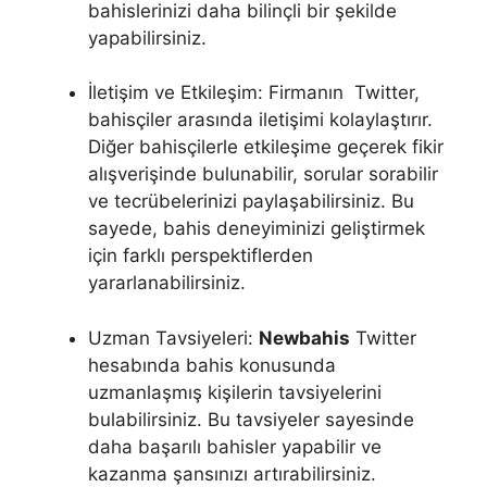
bahislerinizi daha bilinçli bir şekilde
yapabilirsiniz.
İletişim ve Etkileşim: Firmanın Twitter,
bahisçiler arasında iletişimi kolaylaştırır.
Diğer bahisçilerle etkileşime geçerek fikir
alışverişinde bulunabilir, sorular sorabilir
ve tecrübelerinizi paylaşabilirsiniz. Bu
sayede, bahis deneyiminizi geliştirmek
için farklı perspektiflerden
yararlanabilirsiniz.
Uzman Tavsiyeleri:
Newbahis
Twitter
hesabında bahis konusunda
uzmanlaşmış kişilerin tavsiyelerini
bulabilirsiniz. Bu tavsiyeler sayesinde
daha başarılı bahisler yapabilir ve
kazanma şansınızı artırabilirsiniz.