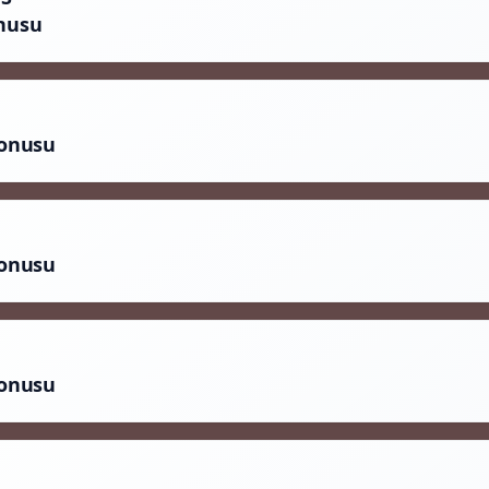
nusu
Bonusu
Bonusu
Bonusu