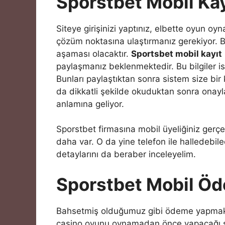
Sporstbet Mobil Kay
Siteye girişinizi yaptınız, elbette oyun o
çözüm noktasına ulaştırmanız gerekiyor. Bu
aşaması olacaktır.
Sportsbet mobil kayıt
paylaşmanız beklenmektedir. Bu bilgiler isi
Bunları paylaştıktan sonra sistem size bir
da dikkatli şekilde okuduktan sonra onayl
anlamına geliyor.
Sporstbet firmasına mobil üyeliğiniz gerç
daha var. O da yine telefon ile halledebi
detaylarını da beraber inceleyelim.
Sporstbet Mobil Ö
Bahsetmiş olduğumuz gibi ödeme yapmak y
casino oyunu oynamadan önce yapacağı son