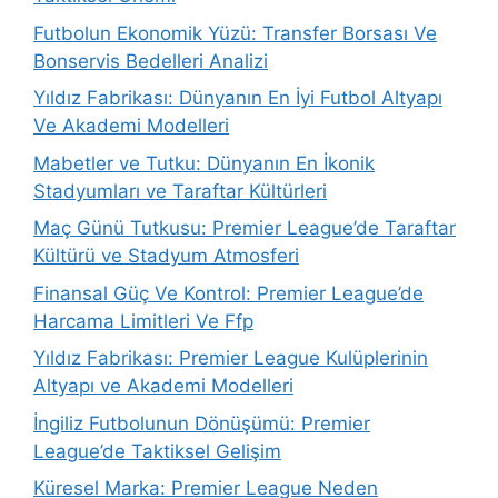
Futbolun Ekonomik Yüzü: Transfer Borsası Ve
Bonservis Bedelleri Analizi
Yıldız Fabrikası: Dünyanın En İyi Futbol Altyapı
Ve Akademi Modelleri
Mabetler ve Tutku: Dünyanın En İkonik
Stadyumları ve Taraftar Kültürleri
Maç Günü Tutkusu: Premier League’de Taraftar
Kültürü ve Stadyum Atmosferi
Finansal Güç Ve Kontrol: Premier League’de
Harcama Limitleri Ve Ffp
Yıldız Fabrikası: Premier League Kulüplerinin
Altyapı ve Akademi Modelleri
İngiliz Futbolunun Dönüşümü: Premier
League’de Taktiksel Gelişim
Küresel Marka: Premier League Neden