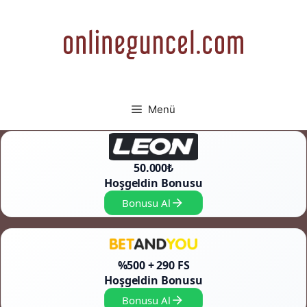
İçeriğe
atla
Menü
50.000₺
Hoşgeldin Bonusu
Bonusu Al
%500 + 290 FS
Hoşgeldin Bonusu
Bonusu Al