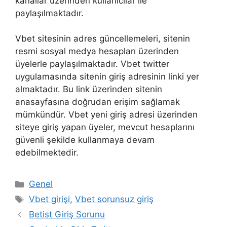
kanallar üzerinden kullanıcılar ile
paylaşılmaktadır.
Vbet sitesinin adres güncellemeleri, sitenin
resmi sosyal medya hesapları üzerinden
üyelerle paylaşılmaktadır. Vbet twitter
uygulamasında sitenin giriş adresinin linki yer
almaktadır. Bu link üzerinden sitenin
anasayfasına doğrudan erişim sağlamak
mümkündür. Vbet yeni giriş adresi üzerinden
siteye giriş yapan üyeler, mevcut hesaplarını
güvenli şekilde kullanmaya devam
edebilmektedir.
Kategoriler
Genel
Etiketler
Vbet girişi
,
Vbet sorunsuz giriş
Betist Giriş Sorunu