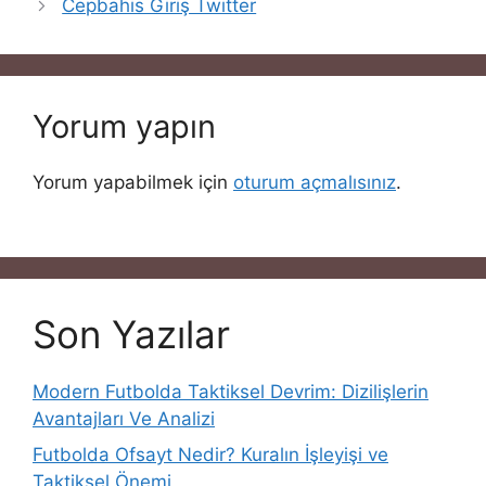
Cepbahis Giriş Twitter
Yorum yapın
Yorum yapabilmek için
oturum açmalısınız
.
Son Yazılar
Modern Futbolda Taktiksel Devrim: Dizilişlerin
Avantajları Ve Analizi
Futbolda Ofsayt Nedir? Kuralın İşleyişi ve
Taktiksel Önemi