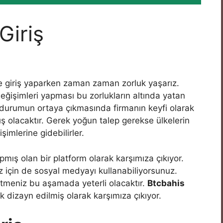
Giriş
ne giriş yaparken zaman zaman zorluk yaşarız.
eğişimleri yapması bu zorlukların altında yatan
 durumun ortaya çıkmasında firmanın keyfi olarak
ş olacaktır. Gerek yoğun talep gerekse ülkelerin
şimlerine gidebilirler.
pmış olan bir platform olarak karşımıza çıkıyor.
iz için de sosyal medyayı kullanabiliyorsunuz.
etmeniz bu aşamada yeterli olacaktır.
Btcbahis
dizayn edilmiş olarak karşımıza çıkıyor.