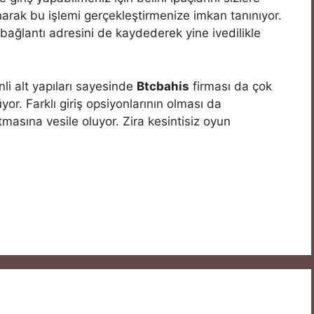
narak bu işlemi gerçekleştirmenize imkan tanınıyor.
 bağlantı adresini de kaydederek yine ivedilikle
li alt yapıları sayesinde
Btcbahis
firması da çok
or. Farklı giriş opsiyonlarının olması da
tmasına vesile oluyor. Zira kesintisiz oyun