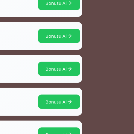
Bonusu Al
Bonusu Al
Bonusu Al
Bonusu Al