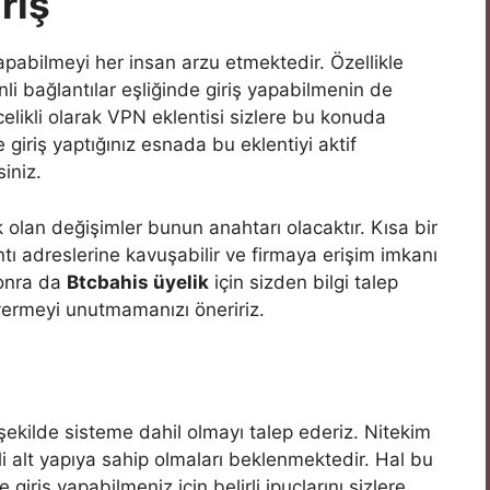
riş
 yapabilmeyi her insan arzu etmektedir. Özellikle
nli bağlantılar eşliğinde giriş yapabilmenin de
ncelikli olarak VPN eklentisi sizlere bu konuda
 giriş yaptığınız esnada bu eklentiyi aktif
iniz.
olan değişimler bunun anahtarı olacaktır. Kısa bir
tı adreslerine kavuşabilir ve firmaya erişim imkanı
sonra da
Btcbahis üyelik
için sizden bilgi talep
e vermeyi unutmamanızı öneririz.
ı şekilde sisteme dahil olmayı talep ederiz. Nitekim
i alt yapıya sahip olmaları beklenmektedir. Hal bu
giriş yapabilmeniz için belirli ipuçlarını sizlere