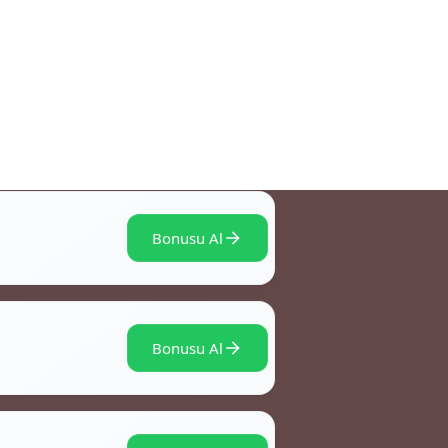
Bonusu Al
Bonusu Al