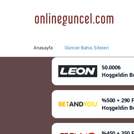
İçeriğe
atla
Anasayfa
Güncel Bahis Siteleri
50.000₺
Hoşgeldin 
%500 + 290 
Hoşgeldin 
%450 + 350 