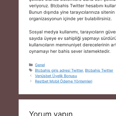
veriyoruz. Btcbahis Twitter hesabını kulla
Bunun dışında yine tarayıcılarınıza sitenin
organizasyonun içinde yer bulabilirsiniz.
Sosyal medya kullanımı, tarayıcıların güven
sayıda üyeye ev sahipliği yapmayı sürdürüy
kullanıcıların memnuniyet derecelerinin ar
oynamayı her bahis sever istemektedir.
Kategoriler
Genel
Etiketler
Btcbahis giriş adresi Twitter
,
Btcbahis Twitter
Venüsbet Üyelik Bonusu
Restbet Mobil Ödeme Yöntemleri
Yorum yapın