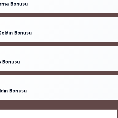
tırma Bonusu
Geldin Bonusu
is Bonusu
ldin Bonusu