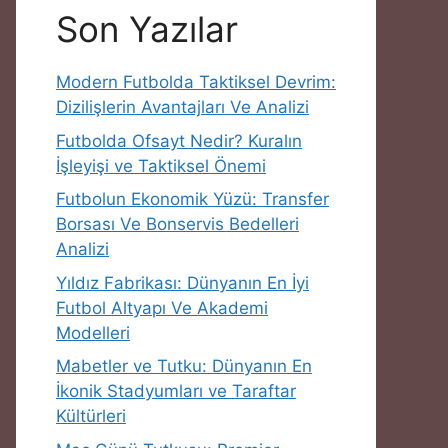
Son Yazılar
Modern Futbolda Taktiksel Devrim:
Dizilişlerin Avantajları Ve Analizi
Futbolda Ofsayt Nedir? Kuralın
İşleyişi ve Taktiksel Önemi
Futbolun Ekonomik Yüzü: Transfer
Borsası Ve Bonservis Bedelleri
Analizi
Yıldız Fabrikası: Dünyanın En İyi
Futbol Altyapı Ve Akademi
Modelleri
Mabetler ve Tutku: Dünyanın En
İkonik Stadyumları ve Taraftar
Kültürleri