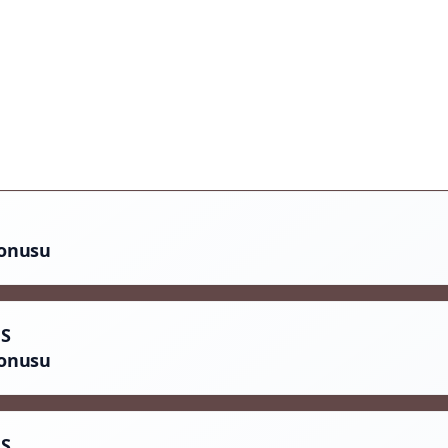
Bonusu
FS
Bonusu
FS