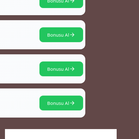
Bonusu Al
Bonusu Al
Bonusu Al
Bonusu Al