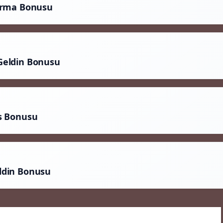
tırma Bonusu
Geldin Bonusu
is Bonusu
ldin Bonusu