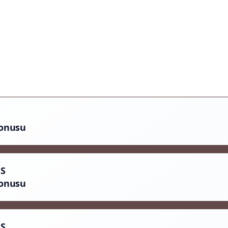
Bonusu
FS
Bonusu
FS