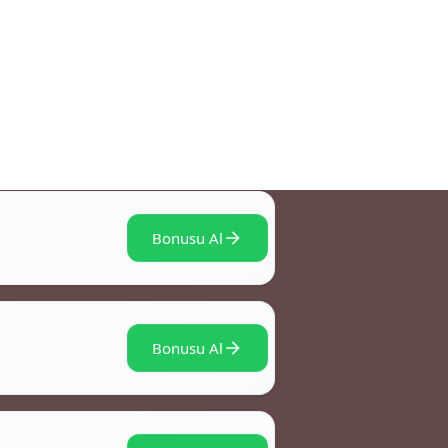
Bonusu Al
Bonusu Al