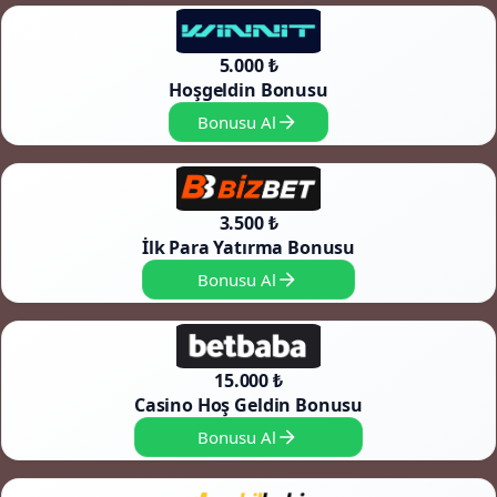
5.000 ₺
Hoşgeldin Bonusu
Bonusu Al
3.500 ₺
İlk Para Yatırma Bonusu
Bonusu Al
15.000 ₺
Casino Hoş Geldin Bonusu
Bonusu Al