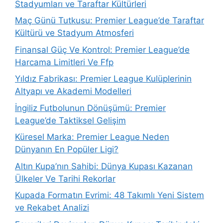
Stadyumları ve Taraftar Kültürleri
Maç Günü Tutkusu: Premier League’de Taraftar
Kültürü ve Stadyum Atmosferi
Finansal Güç Ve Kontrol: Premier League’de
Harcama Limitleri Ve Ffp
Yıldız Fabrikası: Premier League Kulüplerinin
Altyapı ve Akademi Modelleri
İngiliz Futbolunun Dönüşümü: Premier
League’de Taktiksel Gelişim
Küresel Marka: Premier League Neden
Dünyanın En Popüler Ligi?
Altın Kupa’nın Sahibi: Dünya Kupası Kazanan
Ülkeler Ve Tarihi Rekorlar
Kupada Formatın Evrimi: 48 Takımlı Yeni Sistem
ve Rekabet Analizi