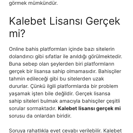
görmek mümkündür.
Kalebet Lisansı Gerçek
mi?
Online bahis platformları içinde bazı sitelerin
dolandırıcı gibi sıfatlar ile anıldığı görülmektedir.
Buna sebep olan şeylerden biri platformların
gerçek bir lisansa sahip olmamasıdır. Bahisçiler
tahmin edileceği gibi bu sitelerden uzak
dururlar. Çünkü ilgili platformlarda bir problem
yaşamak işten bile değildir. Gerçek lisansa
sahip siteleri bulmak amacıyla bahisçiler çeşitli
sorular sormaktadır.
Kalebet lisansı gerçek mi
sorusu da onlardan biridir.
Soruya rahatlıkla evet cevabı verilebilir. Kalebet