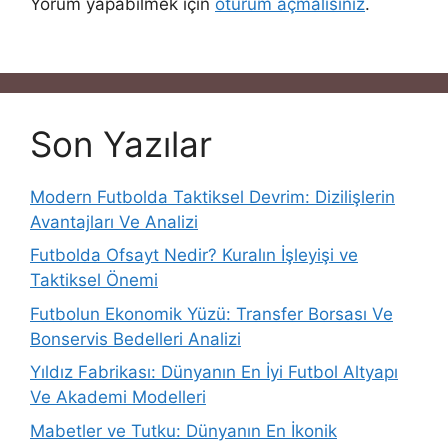
Yorum yapabilmek için
oturum açmalısınız
.
Son Yazılar
Modern Futbolda Taktiksel Devrim: Dizilişlerin
Avantajları Ve Analizi
Futbolda Ofsayt Nedir? Kuralın İşleyişi ve
Taktiksel Önemi
Futbolun Ekonomik Yüzü: Transfer Borsası Ve
Bonservis Bedelleri Analizi
Yıldız Fabrikası: Dünyanın En İyi Futbol Altyapı
Ve Akademi Modelleri
Mabetler ve Tutku: Dünyanın En İkonik