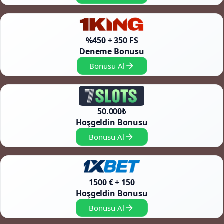
%450 + 350 FS
Deneme Bonusu
Bonusu Al
50.000₺
Hoşgeldin Bonusu
Bonusu Al
1500 € + 150
Hoşgeldin Bonusu
Bonusu Al