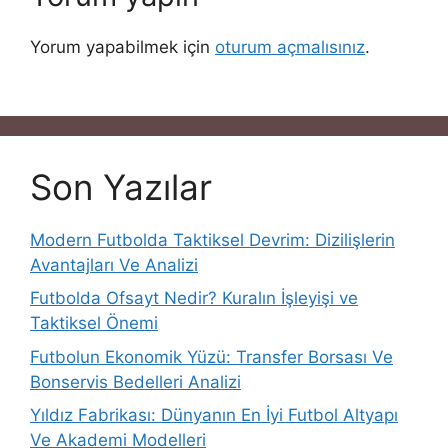
Yorum yapabilmek için
oturum açmalısınız
.
Son Yazılar
Modern Futbolda Taktiksel Devrim: Dizilişlerin
Avantajları Ve Analizi
Futbolda Ofsayt Nedir? Kuralın İşleyişi ve
Taktiksel Önemi
Futbolun Ekonomik Yüzü: Transfer Borsası Ve
Bonservis Bedelleri Analizi
Yıldız Fabrikası: Dünyanın En İyi Futbol Altyapı
Ve Akademi Modelleri