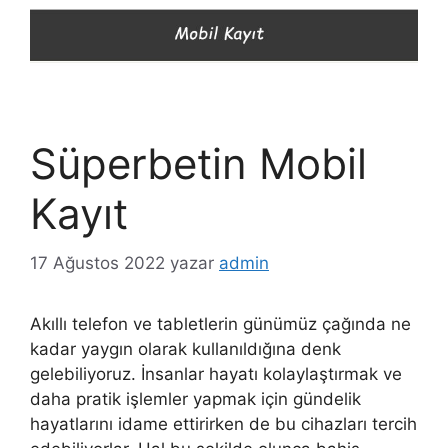
Süperbetin Mobil
Kayıt
17 Ağustos 2022
yazar
admin
Akıllı telefon ve tabletlerin günümüz çağında ne
kadar yaygın olarak kullanıldığına denk
gelebiliyoruz. İnsanlar hayatı kolaylaştırmak ve
daha pratik işlemler yapmak için gündelik
hayatlarını idame ettirirken de bu cihazları tercih