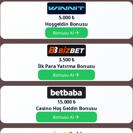
5.000 ₺
Hoşgeldin Bonusu
Bonusu Al
3.500 ₺
İlk Para Yatırma Bonusu
Bonusu Al
15.000 ₺
Casino Hoş Geldin Bonusu
Bonusu Al