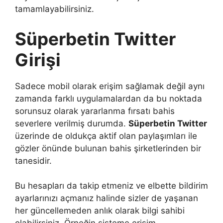
tamamlayabilirsiniz.
Süperbetin Twitter
Girişi
Sadece mobil olarak erişim sağlamak değil aynı
zamanda farklı uygulamalardan da bu noktada
sorunsuz olarak yararlanma fırsatı bahis
severlere verilmiş durumda.
Süperbetin Twitter
üzerinde de oldukça aktif olan paylaşımları ile
gözler önünde bulunan bahis şirketlerinden bir
tanesidir.
Bu hesapları da takip etmeniz ve elbette bildirim
ayarlarınızı açmanız halinde sizler de yaşanan
her güncellemeden anlık olarak bilgi sahibi