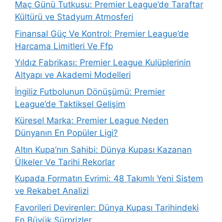
Maç Günü Tutkusu: Premier League’de Taraftar
Kültürü ve Stadyum Atmosferi
Finansal Güç Ve Kontrol: Premier League’de
Harcama Limitleri Ve Ffp
Yıldız Fabrikası: Premier League Kulüplerinin
Altyapı ve Akademi Modelleri
İngiliz Futbolunun Dönüşümü: Premier
League’de Taktiksel Gelişim
Küresel Marka: Premier League Neden
Dünyanın En Popüler Ligi?
Altın Kupa’nın Sahibi: Dünya Kupası Kazanan
Ülkeler Ve Tarihi Rekorlar
Kupada Formatın Evrimi: 48 Takımlı Yeni Sistem
ve Rekabet Analizi
Favorileri Devirenler: Dünya Kupası Tarihindeki
En Büyük Sürprizler